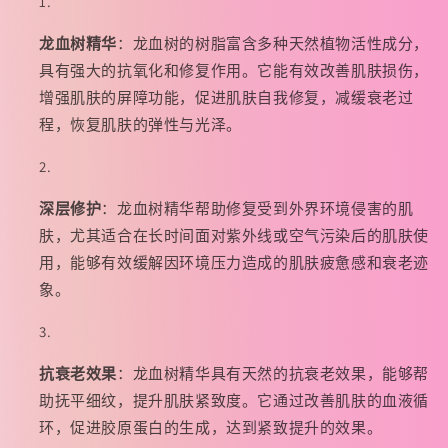
5
5
龙血树精华
：龙血树的树脂富含多种天然植物活性成分，
片/
片/
具有强大的抗氧化和修复作用。它能有效改善肌肤损伤，
盒
盒
的
的
增强肌肤的屏障功能，促进肌肤自我修复，减缓衰老过
数
数
程，恢复肌肤的弹性与光泽。
量
量
深层修护
：龙血树精华帮助修复受到外界环境侵害的肌
肤，尤其适合在长时间面对紫外线或空气污染后的肌肤使
用，能够有效缓解因环境压力造成的肌肤疲惫感和衰老迹
象。
抗衰老效果
：龙血树精华具有天然的抗衰老效果，能够帮
助抚平细纹，提升肌肤紧致度。它通过改善肌肤的血液循
环，促进胶原蛋白的生成，达到紧致提升的效果。