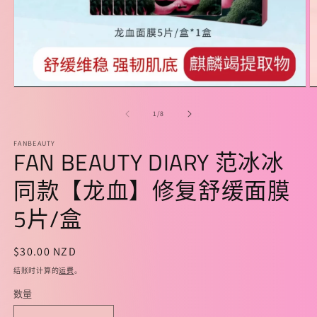
在
模
/
1
/
8
态
窗
FANBEAUTY
口
FAN BEAUTY DIARY 范冰冰
中
打
同款【龙血】修复舒缓面膜
开
媒
5片/盒
体
文
件
常
$30.00 NZD
1
2
规
结账时计算的
运费
。
价
数量
格