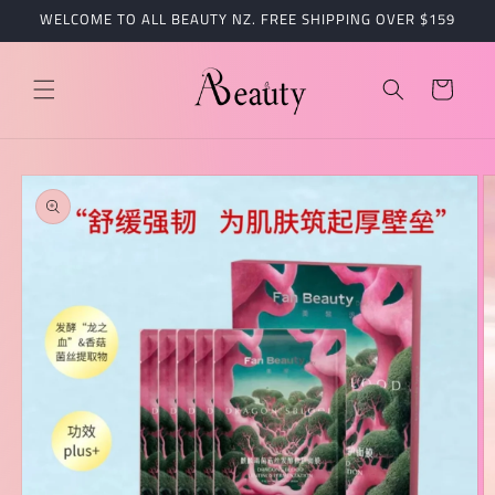
跳到内
WELCOME TO ALL BEAUTY NZ. FREE SHIPPING OVER $159
容
购
物
车
跳至产
品信息