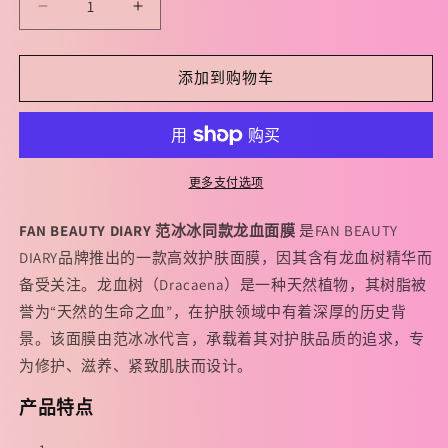
减
增
少
加
FAN
FAN
添加到购物车
BEAUTY
BEAUTY
DIARY
DIARY
范
范
冰
冰
更多支付选项
冰
冰
同
同
FAN BEAUTY DIARY 范冰冰同款龙血面膜
是FAN BEAUTY
款
款
DIARY品牌推出的一款高效护肤面膜，因其含有龙血树精华而
【龙
【龙
备受关注。龙血树（Dracaena）是一种天然植物，其树脂被
血】
血】
誉为“天然的生命之血”，在护肤领域中有着深厚的历史背
修
修
景。该面膜由范冰冰代言，承载着其对护肤品质的追求，专
复
复
为修护、滋养、紧致肌肤而设计。
舒
舒
缓
缓
产品特点
面
面
膜
膜