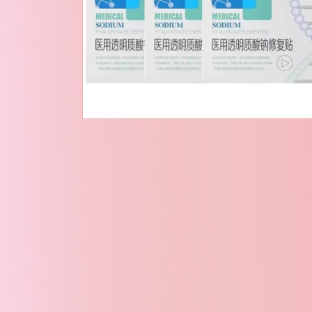
文
件
4
在
模
态
窗
口
中
打
开
媒
体
文
件
6