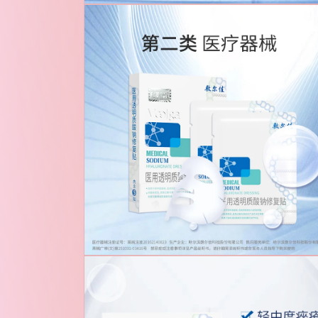
在
模
态
窗
口
中
打
开
媒
体
文
件
1
在
模
态
窗
口