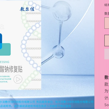
结
数
敷
款
为
计
S