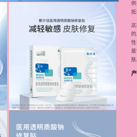
供
抵
这
的
性
是
肤
在
模
态
窗
口