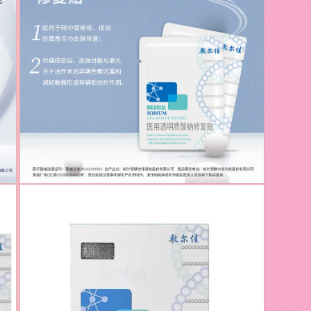
中
打
开
媒
体
文
件
3
在
模
态
窗
口
中
打
开
媒
体