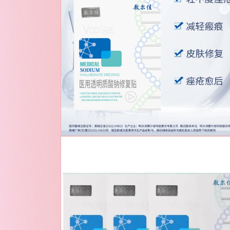
中
打
开
媒
体
文
件
2
在
模
态
窗
口
中
打
开
媒
体