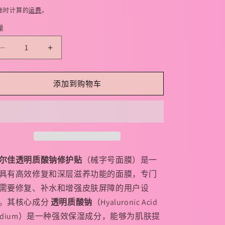
规
账时计算的
运费
。
价
量
格
减
增
少
加
敷
敷
添加到购物车
尔
尔
佳
佳
【医
【医
用
用
白
白
膜】
膜】
尔佳透明质酸钠修护贴
（械字号面膜）是一
透
透
具有高效修复和深层滋养功能的面膜，专门
明
明
需要修复、补水和增强皮肤屏障的用户设
质
质
。其核心成分
透明质酸钠
（Hyaluronic Acid
酸
酸
odium）是一种强效保湿成分，能够为肌肤提
钠
钠