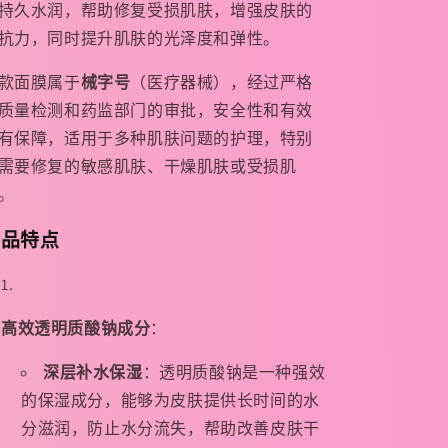
持久水润，帮助修复受损肌肤，增强皮肤的
修
修
抗力，同时提升肌肤的光泽度和弹性。
护
护
贴
贴
款面膜属于
械字号
（医疗器械），经过严格
械
械
质量检测和药监部门的审批，安全性和有效
字
字
有保障，适用于多种肌肤问题的护理，特别
号
号
需要修复的敏感肌肤、干燥肌肤或受损肌
面
面
。
膜
膜
5
5
产品特点
片/
片/
盒
盒
的
的
高效透明质酸钠成分
：
数
数
量
量
深层补水保湿
：透明质酸钠是一种强效
的保湿成分，能够为皮肤提供长时间的水
分滋润，防止水分流失，帮助改善皮肤干