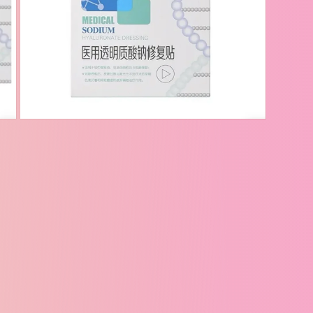
文
件
5
在
模
态
窗
口
中
打
开
媒
体
文
件
7