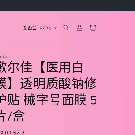
购
国
登
物
新西兰 | NZD $
录
家
车
/
地
OLGA
敷尔佳【医用白
区
膜】透明质酸钠修
护贴 械字号面膜 5
片/盒
常
30.00 NZD