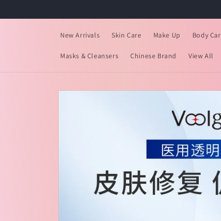
跳到内
容
New Arrivals
Skin Care
Make Up
Body Car
Masks & Cleansers
Chinese Brand
View All
跳至产
品信息