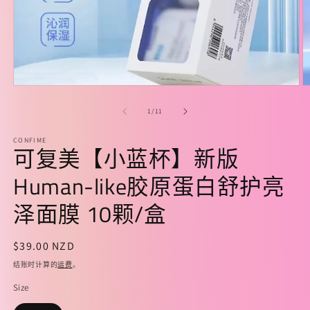
在
模
/
1
/
11
态
窗
CONFIME
口
可复美【小蓝杯】新版
中
打
Human-like胶原蛋白舒护亮
开
媒
泽面膜 10颗/盒
体
文
件
常
$39.00 NZD
1
2
规
结账时计算的
运费
。
价
Size
格