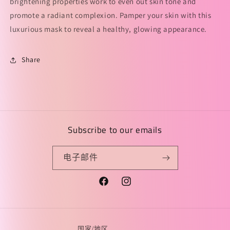
brightening properties work to even out skin tone and
蛋
蛋
promote a radiant complexion. Pamper your skin with this
白
白
luxurious mask to reveal a healthy, glowing appearance.
舒
舒
护
护
亮
亮
Share
泽
泽
面
面
膜
膜
10
10
颗/
颗/
Subscribe to our emails
盒
盒
的
的
电子邮件
数
数
量
量
Facebook
Instagram
国家/地区