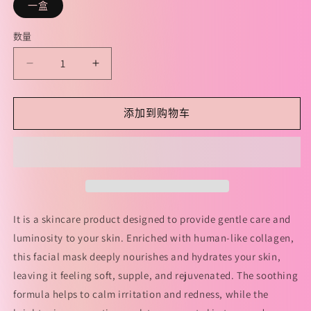
一盒
数量
减
增
少
加
可
可
添加到购物车
复
复
美
美
【小
【小
蓝
蓝
杯】
杯】
新
新
It is a skincare product designed to provide gentle care and
版
版
luminosity to your skin. Enriched with human-like collagen,
Human-
Human-
this facial mask deeply nourishes and hydrates your skin,
like
like
leaving it feeling soft, supple, and rejuvenated. The soothing
胶
胶
formula helps to calm irritation and redness, while the
原
原