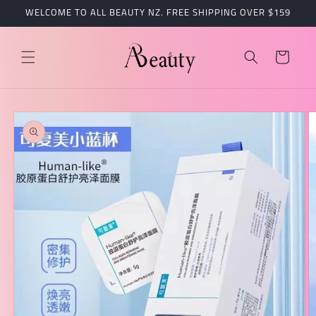
跳到内
WELCOME TO ALL BEAUTY NZ. FREE SHIPPING OVER $159
容
购
物
车
跳至产
品信息