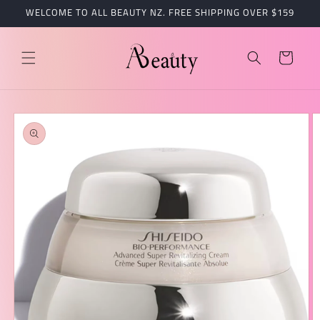
跳到内
WELCOME TO ALL BEAUTY NZ. FREE SHIPPING OVER $159
容
购
物
车
跳至产
品信息