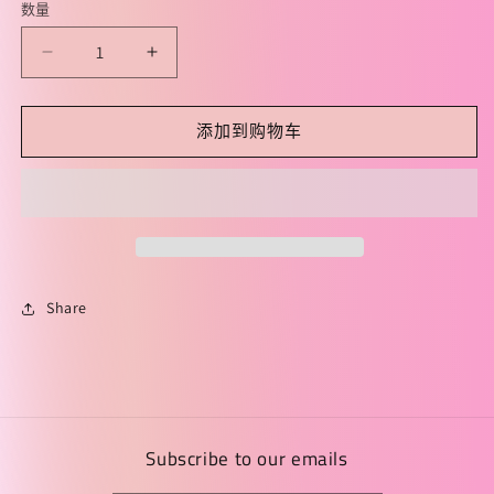
数量
格
减
增
少
加
SHISEIDO
SHISEIDO
添加到购物车
BIO-
BIO-
PERFORMANCE
PERFORMANCE
ADVANCED
ADVANCED
REVITALIZING
REVITALIZING
CREAM
CREAM
75ml
75ml
资
资
Share
生
生
堂
堂
百
百
优
优
面
面
Subscribe to our emails
霜
霜
的
的