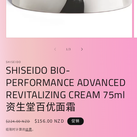
在
模
/
1
/
3
态
窗
SHISEIDO
口
SHISEIDO BIO-
中
打
PERFORMANCE ADVANCED
开
媒
REVITALIZING CREAM 75ml
体
文
资生堂百优面霜
件
1
2
常
促
$156.00 NZD
$224.00 NZD
促销
规
销
结账时计算的
运费
。
价
价