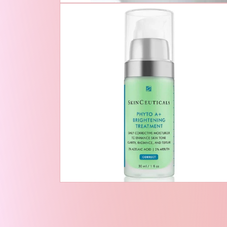
在
模
态
窗
口
中
打
开
媒
体
文
件
1
在
模
态
窗
口