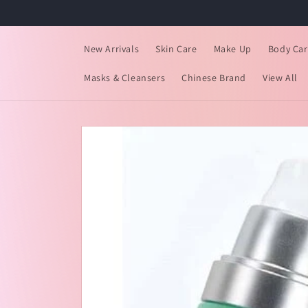
跳到内
容
New Arrivals
Skin Care
Make Up
Body Car
Masks & Cleansers
Chinese Brand
View All
跳至产
品信息