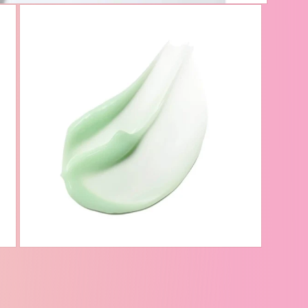
在
模
态
窗
口