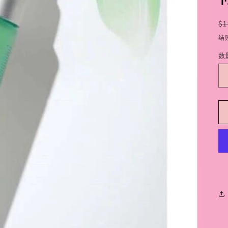
$1
结
数