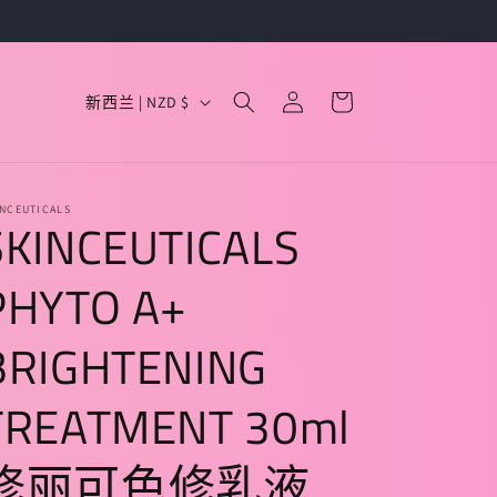
购
国
登
物
新西兰 | NZD $
录
家
车
/
地
INCEUTICALS
SKINCEUTICALS
区
PHYTO A+
BRIGHTENING
TREATMENT 30ml
修丽可色修乳液