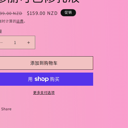
常
促
$159.00 NZD
99.00 NZD
促销
规
销
账时计算的
运费
。
价
价
量
格
减
增
少
加
SKINCEUTICALS
SKINCEUTICALS
添加到购物车
PHYTO
PHYTO
A+
A+
BRIGHTENING
BRIGHTENING
TREATMENT
TREATMENT
30ml
30ml
更多支付选项
修
修
丽
丽
Share
可
可
色
色
修
修