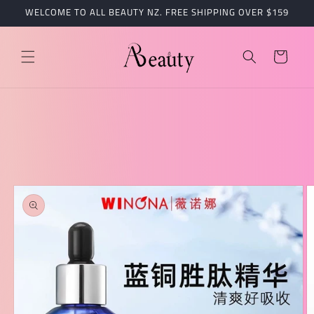
跳到内
WELCOME TO ALL BEAUTY NZ. FREE SHIPPING OVER $159
容
购
物
车
跳至产
品信息