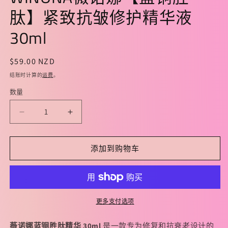
1
2
肽】紧致抗皱修护精华液
30ml
常
$59.00 NZD
规
结账时计算的
运费
。
价
数量
格
减
增
少
加
WINONA
WINONA
添加到购物车
薇
薇
诺
诺
娜
娜
【蓝
【蓝
更多支付选项
铜
铜
胜
胜
薇诺娜蓝铜胜肽精华 30ml
是一款专为修复和抗衰老设计的