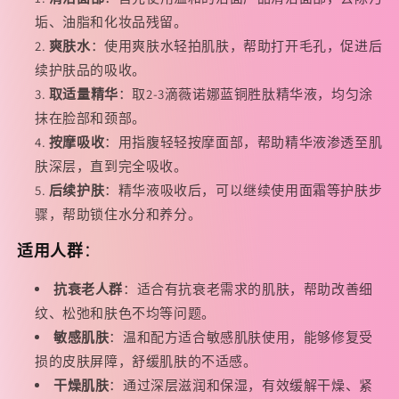
垢、油脂和化妆品残留。
爽肤水
：使用爽肤水轻拍肌肤，帮助打开毛孔，促进后
续护肤品的吸收。
取适量精华
：取2-3滴薇诺娜蓝铜胜肽精华液，均匀涂
抹在脸部和颈部。
按摩吸收
：用指腹轻轻按摩面部，帮助精华液渗透至肌
肤深层，直到完全吸收。
后续护肤
：精华液吸收后，可以继续使用面霜等护肤步
骤，帮助锁住水分和养分。
适用人群
：
抗衰老人群
：适合有抗衰老需求的肌肤，帮助改善细
纹、松弛和肤色不均等问题。
敏感肌肤
：温和配方适合敏感肌肤使用，能够修复受
损的皮肤屏障，舒缓肌肤的不适感。
干燥肌肤
：通过深层滋润和保湿，有效缓解干燥、紧