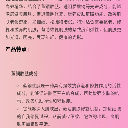
肽】
肽】
高效精华，结合了蓝铜胜肽、透明质酸钠等先进成分，能够
紧
紧
深层滋养肌肤，促进细胞修复，增强皮肤屏障功能，改善肌
致
致
肤老化迹象，如细纹、松弛和暗沉。特别适合需要抗老、修
抗
抗
复和滋养的肌肤，帮助恢复肌肤的紧致度和弹性，使肌肤更
皱
皱
加光滑、明亮，展现年轻、健康的光彩。
修
修
产品特点
：
护
护
精
精
华
华
液
液
蓝铜胜肽成分
：
30ml
30ml
的
的
蓝铜胜肽是一种具有强效抗衰老和修复作用的活性
数
数
成分，能够促进胶原蛋白的合成，帮助增强皮肤的结
量
量
构，改善肌肤弹性和紧致度。
它能够深入肌肤层，激活肌肤修复机制，加速细胞
的自我修复过程，从而减少细纹、皱纹的出现，令肌
肤更加紧致平滑。