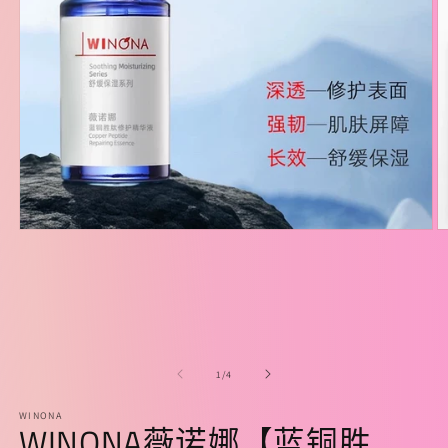
在
模
态
窗
口
中
打
开
/
1
/
4
媒
体
WINONA
WINONA薇诺娜【蓝铜胜
文
件